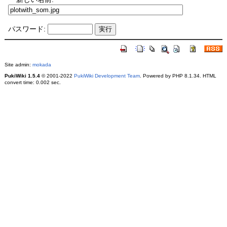
パスワード:
Site admin:
mokada
PukiWiki 1.5.4
© 2001-2022
PukiWiki Development Team
. Powered by PHP 8.1.34. HTML
convert time: 0.002 sec.