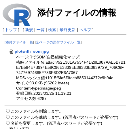
添付ファイルの情報
[
トップ
] [
新規
|
一覧
|
検索
|
最終更新
|
ヘルプ
]
[
添付ファイル一覧
] [
全ページの添付ファイル一覧
]
plotwith_som.jpg
ページ:RでSOM(自己組織化マップ)
格納ファイル名:attach/52E381A7534F4D28E887AAE5B7B1
E7B584E7B994E58C96E3839EE38383E3839729_706C6F
74776974685F736F6D2E6A7067
MD5ハッシュ値:f1015f6fa6f3fecb8850144272c9b94c
サイズ:93.0KB (95262 bytes)
Content-type:image/jpeg
登録日時:2023/03/25 11:19:21
アクセス数:6287
このファイルを削除します。
このファイルを凍結します。(管理者パスワードが必要です)
名前を変更します。(管理者パスワードが必要です)
新しい名前: