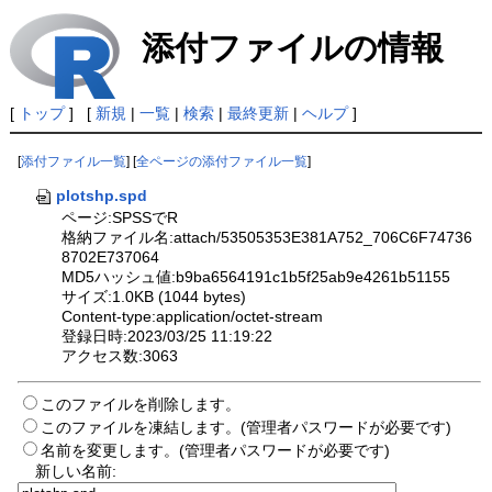
添付ファイルの情報
[
トップ
] [
新規
|
一覧
|
検索
|
最終更新
|
ヘルプ
]
[
添付ファイル一覧
] [
全ページの添付ファイル一覧
]
plotshp.spd
ページ:SPSSでR
格納ファイル名:attach/53505353E381A752_706C6F74736
8702E737064
MD5ハッシュ値:b9ba6564191c1b5f25ab9e4261b51155
サイズ:1.0KB (1044 bytes)
Content-type:application/octet-stream
登録日時:2023/03/25 11:19:22
アクセス数:3063
このファイルを削除します。
このファイルを凍結します。(管理者パスワードが必要です)
名前を変更します。(管理者パスワードが必要です)
新しい名前: