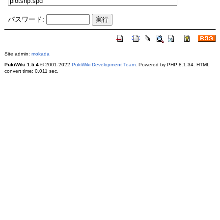
パスワード:
Site admin:
mokada
PukiWiki 1.5.4
© 2001-2022
PukiWiki Development Team
. Powered by PHP 8.1.34. HTML
convert time: 0.011 sec.