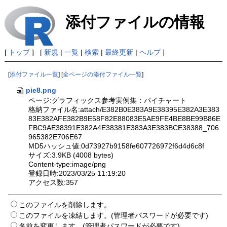
添付ファイルの情報
[
トップ
] [
新規
|
一覧
|
検索
|
最終更新
|
ヘルプ
]
[
添付ファイル一覧
] [
全ページの添付ファイル一覧
]
pie8.png
ページ:グラフィックス参考実例集：パイチャート
格納ファイル名:attach/E382B0E383A9E38395E382A3E383
83E382AFE382B9E58F82E88083E5AE9FE4BE8BE99B86E
FBC9AE38391E382A4E38381E383A3E383BCE38388_706
965382E706E67
MD5ハッシュ値:0d73927b9158fe607726972f6d4d6c8f
サイズ:3.9KB (4008 bytes)
Content-type:image/png
登録日時:2023/03/25 11:19:20
アクセス数:357
このファイルを削除します。
このファイルを凍結します。(管理者パスワードが必要です)
名前を変更します。(管理者パスワードが必要です)