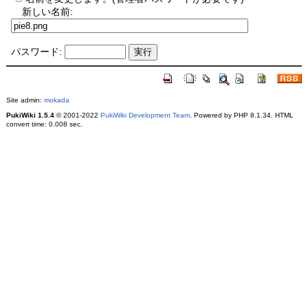
新しい名前:
パスワード:
Site admin:
mokada
PukiWiki 1.5.4
© 2001-2022
PukiWiki Development Team
. Powered by PHP 8.1.34. HTML
convert time: 0.008 sec.