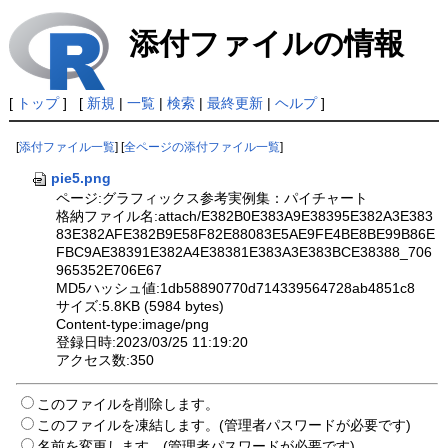
添付ファイルの情報
[
トップ
] [
新規
|
一覧
|
検索
|
最終更新
|
ヘルプ
]
[
添付ファイル一覧
] [
全ページの添付ファイル一覧
]
pie5.png
ページ:グラフィックス参考実例集：パイチャート
格納ファイル名:attach/E382B0E383A9E38395E382A3E383
83E382AFE382B9E58F82E88083E5AE9FE4BE8BE99B86E
FBC9AE38391E382A4E38381E383A3E383BCE38388_706
965352E706E67
MD5ハッシュ値:1db58890770d714339564728ab4851c8
サイズ:5.8KB (5984 bytes)
Content-type:image/png
登録日時:2023/03/25 11:19:20
アクセス数:350
このファイルを削除します。
このファイルを凍結します。(管理者パスワードが必要です)
名前を変更します。(管理者パスワードが必要です)