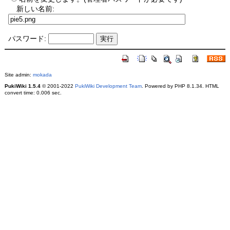
新しい名前:
パスワード:
Site admin:
mokada
PukiWiki 1.5.4
© 2001-2022
PukiWiki Development Team
. Powered by PHP 8.1.34. HTML
convert time: 0.006 sec.