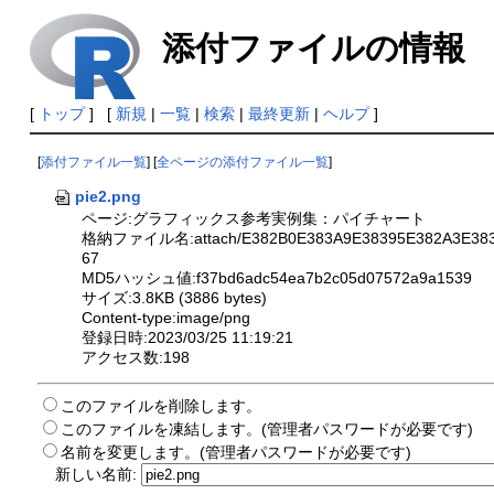
添付ファイルの情報
[
トップ
] [
新規
|
一覧
|
検索
|
最終更新
|
ヘルプ
]
[
添付ファイル一覧
] [
全ページの添付ファイル一覧
]
pie2.png
ページ:グラフィックス参考実例集：パイチャート
格納ファイル名:attach/E382B0E383A9E38395E382A3E3838
67
MD5ハッシュ値:f37bd6adc54ea7b2c05d07572a9a1539
サイズ:3.8KB (3886 bytes)
Content-type:image/png
登録日時:2023/03/25 11:19:21
アクセス数:198
このファイルを削除します。
このファイルを凍結します。(管理者パスワードが必要です)
名前を変更します。(管理者パスワードが必要です)
新しい名前: