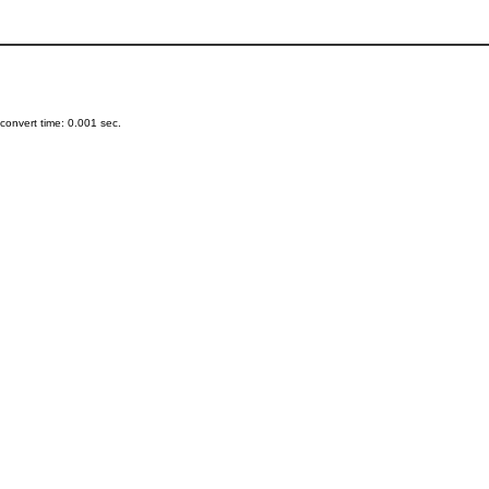
onvert time: 0.001 sec.