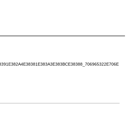
391E382A4E38381E383A3E383BCE38388_706965322E706E