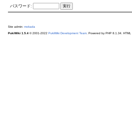
パスワード:
Site admin:
mokada
PukiWiki 1.5.4
© 2001-2022
PukiWiki Development Team
. Powered by PHP 8.1.34. HTML c