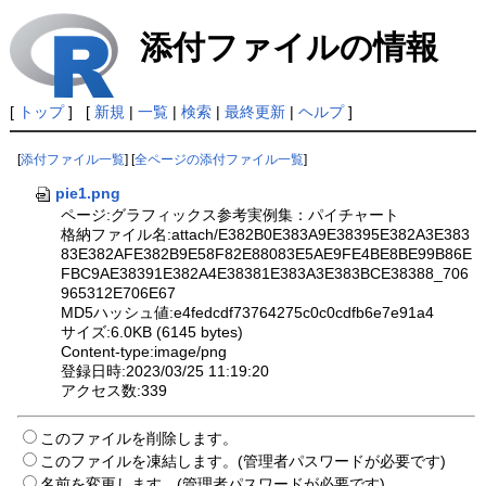
添付ファイルの情報
[
トップ
] [
新規
|
一覧
|
検索
|
最終更新
|
ヘルプ
]
[
添付ファイル一覧
] [
全ページの添付ファイル一覧
]
pie1.png
ページ:グラフィックス参考実例集：パイチャート
格納ファイル名:attach/E382B0E383A9E38395E382A3E383
83E382AFE382B9E58F82E88083E5AE9FE4BE8BE99B86E
FBC9AE38391E382A4E38381E383A3E383BCE38388_706
965312E706E67
MD5ハッシュ値:e4fedcdf73764275c0c0cdfb6e7e91a4
サイズ:6.0KB (6145 bytes)
Content-type:image/png
登録日時:2023/03/25 11:19:20
アクセス数:339
このファイルを削除します。
このファイルを凍結します。(管理者パスワードが必要です)
名前を変更します。(管理者パスワードが必要です)