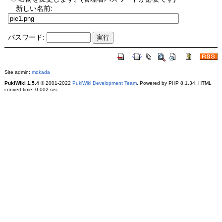
新しい名前:
パスワード:
Site admin:
mokada
PukiWiki 1.5.4
© 2001-2022
PukiWiki Development Team
. Powered by PHP 8.1.34. HTML
convert time: 0.002 sec.