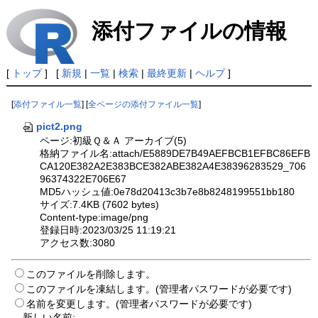
添付ファイルの情報
[
トップ
] [
新規
|
一覧
|
検索
|
最終更新
|
ヘルプ
]
[
添付ファイル一覧
] [
全ページの添付ファイル一覧
]
pict2.png
ページ:初級Ｑ＆Ａ アーカイブ(5)
格納ファイル名:attach/E5889DE7B49AEFBCB1EFBC86EFB
CA120E382A2E383BCE382ABE382A4E38396283529_706
96374322E706E67
MD5ハッシュ値:0e78d20413c3b7e8b8248199551bb180
サイズ:7.4KB (7602 bytes)
Content-type:image/png
登録日時:2023/03/25 11:19:21
アクセス数:3080
このファイルを削除します。
このファイルを凍結します。(管理者パスワードが必要です)
名前を変更します。(管理者パスワードが必要です)
新しい名前: