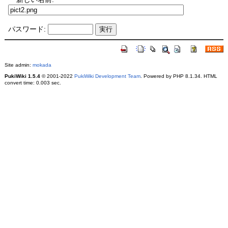
パスワード:
Site admin:
mokada
PukiWiki 1.5.4
© 2001-2022
PukiWiki Development Team
. Powered by PHP 8.1.34. HTML
convert time: 0.003 sec.