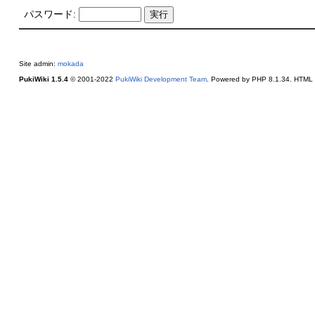
パスワード:
Site admin:
mokada
PukiWiki 1.5.4
© 2001-2022
PukiWiki Development Team
. Powered by PHP 8.1.34. HTML c