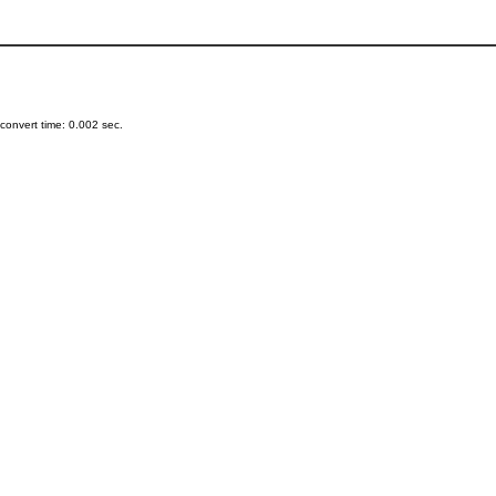
onvert time: 0.002 sec.