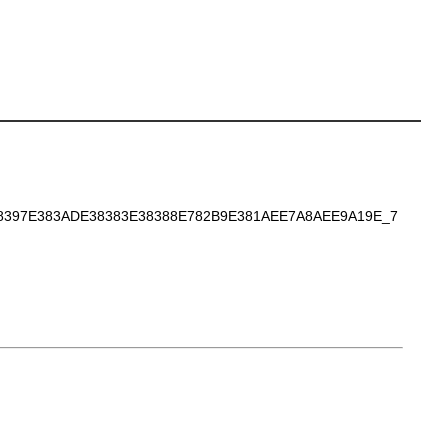
397E383ADE38383E38388E782B9E381AEE7A8AEE9A19E_7