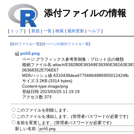
添付ファイルの情報
[
トップ
] [
新規
|
一覧
|
検索
|
最終更新
|
ヘルプ
]
[
添付ファイル一覧
] [
全ページの添付ファイル一覧
]
pch5.png
ページ:グラフィックス参考実例集：プロット点の種類
格納ファイル名:attach/E382B0E383A9E38395E382A3E383
06368352E706E67
MD5ハッシュ値:4310438dea47756864886955012424fb
サイズ:3.2KB (3314 bytes)
Content-type:image/png
登録日時:2023/03/25 11:19:19
アクセス数:373
このファイルを削除します。
このファイルを凍結します。(管理者パスワードが必要です)
名前を変更します。(管理者パスワードが必要です)
新しい名前: