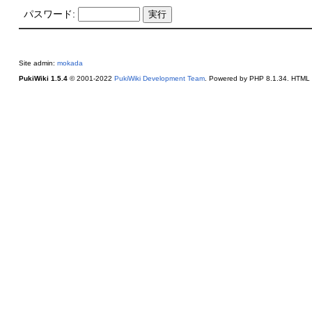
パスワード:
Site admin:
mokada
PukiWiki 1.5.4
© 2001-2022
PukiWiki Development Team
. Powered by PHP 8.1.34. HTML c