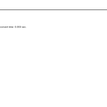
onvert time: 0.003 sec.