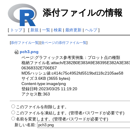
添付ファイルの情報
[
トップ
] [
新規
|
一覧
|
検索
|
最終更新
|
ヘルプ
]
[
添付ファイル一覧
] [
全ページの添付ファイル一覧
]
pch3.png
ページ:グラフィックス参考実例集：プロット点の種類
格納ファイル名:attach/E382B0E383A9E38395E382A3E383
06368332E706E67
MD5ハッシュ値:c414c75c4952fd5519bd118c2105ae58
サイズ:3.6KB (3655 bytes)
Content-type:image/png
登録日時:2023/03/25 11:19:20
アクセス数:363
このファイルを削除します。
このファイルを凍結します。(管理者パスワードが必要です)
名前を変更します。(管理者パスワードが必要です)
新しい名前: