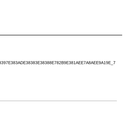
397E383ADE38383E38388E782B9E381AEE7A8AEE9A19E_7