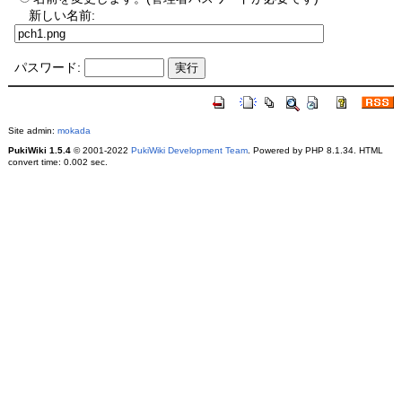
新しい名前:
パスワード:
Site admin:
mokada
PukiWiki 1.5.4
© 2001-2022
PukiWiki Development Team
. Powered by PHP 8.1.34. HTML
convert time: 0.002 sec.