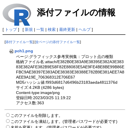
添付ファイルの情報
[
トップ
] [
新規
|
一覧
|
検索
|
最終更新
|
ヘルプ
]
[
添付ファイル一覧
] [
全ページの添付ファイル一覧
]
pch1.png
ページ:グラフィックス参考実例集：プロット点の種類
格納ファイル名:attach/E382B0E383A9E38395E382A3E383
83E382AFE382B9E58F82E88083E5AE9FE4BE8BE99B86E
FBC9AE38397E383ADE38383E38388E782B9E381AEE7A8
AEE9A19E_706368312E706E67
MD5ハッシュ値:f993d6817d6496b23183aeda4811376d
サイズ:4.2KB (4286 bytes)
Content-type:image/png
登録日時:2023/03/25 11:19:22
アクセス数:363
このファイルを削除します。
このファイルを凍結します。(管理者パスワードが必要です)
名前を変更します。(管理者パスワードが必要です)