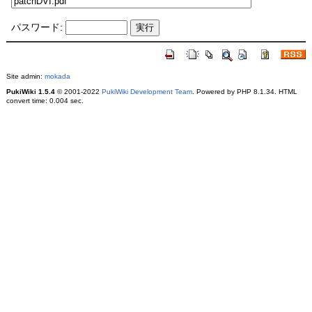
パスワード:
Site admin:
mokada
PukiWiki 1.5.4
© 2001-2022
PukiWiki Development Team
. Powered by PHP 8.1.34. HTML
convert time: 0.004 sec.