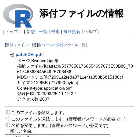
添付ファイルの情報
[
トップ
] [
新規
|
一覧
|
検索
|
最終更新
|
ヘルプ
]
[
添付ファイル一覧
] [
全ページの添付ファイル一覧
]
patchDVI.pdf
ページ:SweaveTips集
格納ファイル名:attach/53776561766554697073E99B86_70
617463684456492E706466
MD5ハッシュ値:72091a2fe8a3711e4fa350b6815180cf
サイズ:212.9KB (217990 bytes)
Content-type:application/pdf
登録日時:2023/03/25 11:19:22
アクセス数:2007
このファイルを削除します。
このファイルを凍結します。(管理者パスワードが必要です)
名前を変更します。(管理者パスワードが必要です)
新しい名前: