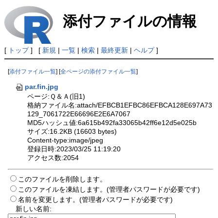
添付ファイルの情報
[
トップ
] [
新規
|
一覧
|
検索
|
最終更新
|
ヘルプ
]
[
添付ファイル一覧
] [
全ページの添付ファイル一覧
]
par.fin.jpg
ページ:Ｑ＆Ａ(旧1)
格納ファイル名:attach/EFBCB1EFBC86EFBCA128E697A73
129_7061722E66696E2E6A7067
MD5ハッシュ値:6a615b492fa33065b42ff6e12d5e025b
サイズ:16.2KB (16603 bytes)
Content-type:image/jpeg
登録日時:2023/03/25 11:19:20
アクセス数:2054
このファイルを削除します。
このファイルを凍結します。(管理者パスワードが必要です)
名前を変更します。(管理者パスワードが必要です)
新しい名前: