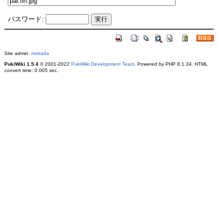
パスワード:
Site admin:
mokada
PukiWiki 1.5.4
© 2001-2022
PukiWiki Development Team
. Powered by PHP 8.1.34. HTML
convert time: 0.005 sec.