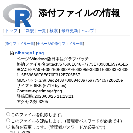
添付ファイルの情報
[
トップ
] [
新規
|
一覧
|
検索
|
最終更新
|
ヘルプ
]
[
添付ファイル一覧
] [
全ページの添付ファイル一覧
]
nihongo1.png
ページ:Windows版日本語グラフパッチ
格納ファイル名:attach/57696E646F7773E78988E697A5E6
9CACE8AA9EE382B0E383A9E38395E38391E38383E3838
1_6E69686F6E676F312E706E67
MD5ハッシュ値:3ed2439788894c3a75a7794c5728625e
サイズ:6.6KB (6719 bytes)
Content-type:image/png
登録日時:2023/03/25 11:19:21
アクセス数:3205
このファイルを削除します。
このファイルを凍結します。(管理者パスワードが必要です)
名前を変更します。(管理者パスワードが必要です)
新しい名前: