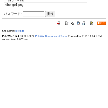
パスワード:
Site admin:
mokada
PukiWiki 1.5.4
© 2001-2022
PukiWiki Development Team
. Powered by PHP 8.1.34. HTML
convert time: 0.007 sec.