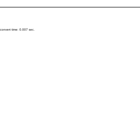
onvert time: 0.007 sec.