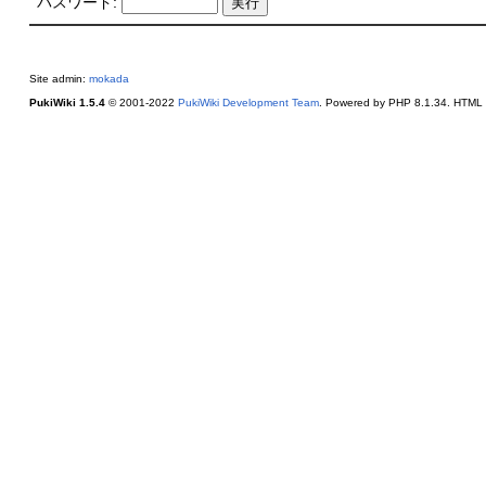
パスワード:
Site admin:
mokada
PukiWiki 1.5.4
© 2001-2022
PukiWiki Development Team
. Powered by PHP 8.1.34. HTML c