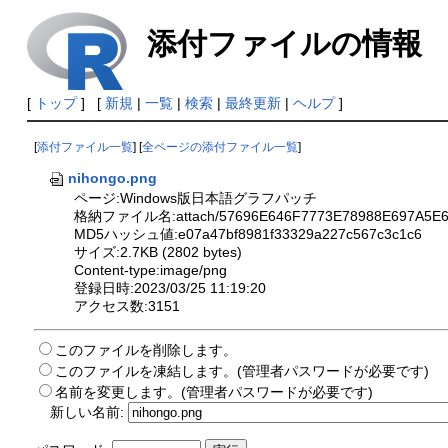
添付ファイルの情報
[
トップ
] [
新規
|
一覧
|
検索
|
最終更新
|
ヘルプ
]
[
添付ファイル一覧
] [
全ページの添付ファイル一覧
]
nihongo.png
ページ:Windows版日本語グラフパッチ
格納ファイル名:attach/57696E646F7773E78988E697A5E69
MD5ハッシュ値:e07a47bf8981f33329a227c567c3c1c6
サイズ:2.7KB (2802 bytes)
Content-type:image/png
登録日時:2023/03/25 11:19:20
アクセス数:3151
このファイルを削除します。
このファイルを凍結します。(管理者パスワードが必要です)
名前を変更します。(管理者パスワードが必要です)
新しい名前: