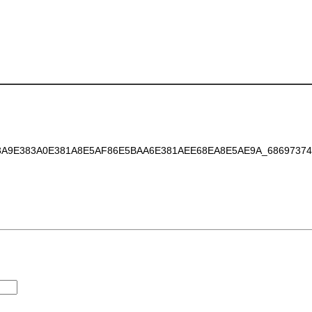
A9E383A0E381A8E5AF86E5BAA6E381AEE68EA8E5AE9A_68697374