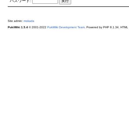
パスワード:
Site admin:
mokada
PukiWiki 1.5.4
© 2001-2022
PukiWiki Development Team
. Powered by PHP 8.1.34. HTML c