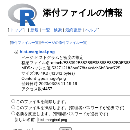
添付ファイルの情報
[
トップ
] [
新規
|
一覧
|
検索
|
最終更新
|
ヘルプ
]
[
添付ファイル一覧
] [
全ページの添付ファイル一覧
]
hist-marginal.png
ページ:ヒストグラムと密度の推定
格納ファイル名:attach/E38392E382B9E38388E382B0E383
MD5ハッシュ値:5327121ff3be678fa4cdcb6b63caf725
サイズ:40.4KB (41341 bytes)
Content-type:image/png
登録日時:2023/03/25 11:19:19
アクセス数:4457
このファイルを削除します。
このファイルを凍結します。(管理者パスワードが必要です)
名前を変更します。(管理者パスワードが必要です)
新しい名前: