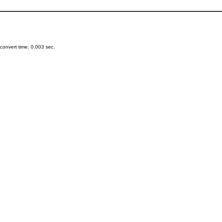
onvert time: 0.003 sec.