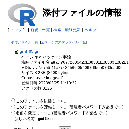
添付ファイルの情報
[
トップ
] [
新規
|
一覧
|
検索
|
最終更新
|
ヘルプ
]
[
添付ファイル一覧
] [
全ページの添付ファイル一覧
]
grid-05.gif
ページ:grid パッケージ事始
格納ファイル名:attach/6772696420E38391E38383E382B1
MD5ハッシュ値:41e77424566f0540898fbee0933dad0c
サイズ:8.2KB (8400 bytes)
Content-type:image/gif
登録日時:2023/03/25 11:19:22
アクセス数:3125
このファイルを削除します。
このファイルを凍結します。(管理者パスワードが必要です)
名前を変更します。(管理者パスワードが必要です)
新しい名前: