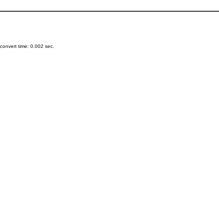
onvert time: 0.002 sec.