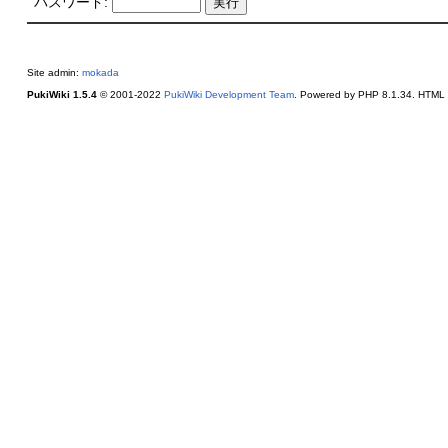
パスワード:
Site admin:
mokada
PukiWiki 1.5.4
© 2001-2022
PukiWiki Development Team
. Powered by PHP 8.1.34. HTML c