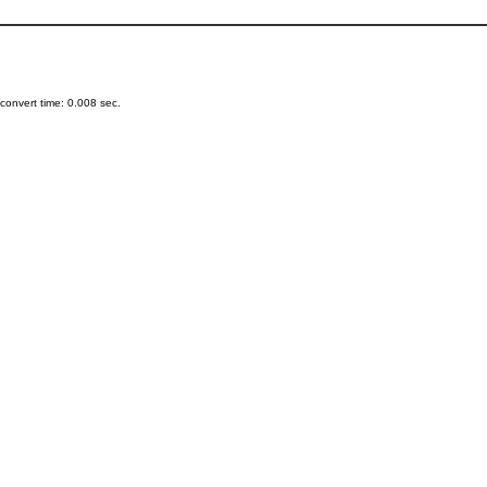
onvert time: 0.008 sec.