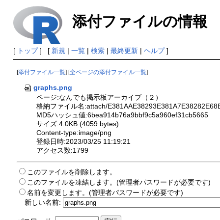
添付ファイルの情報
[
トップ
] [
新規
|
一覧
|
検索
|
最終更新
|
ヘルプ
]
[
添付ファイル一覧
] [
全ページの添付ファイル一覧
]
graphs.png
ページ:なんでも掲示板アーカイブ（２）
格納ファイル名:attach/E381AAE38293E381A7E38282E68E
MD5ハッシュ値:6bea914b76a9bbf9c5a960ef31cb5665
サイズ:4.0KB (4059 bytes)
Content-type:image/png
登録日時:2023/03/25 11:19:21
アクセス数:1799
このファイルを削除します。
このファイルを凍結します。(管理者パスワードが必要です)
名前を変更します。(管理者パスワードが必要です)
新しい名前: