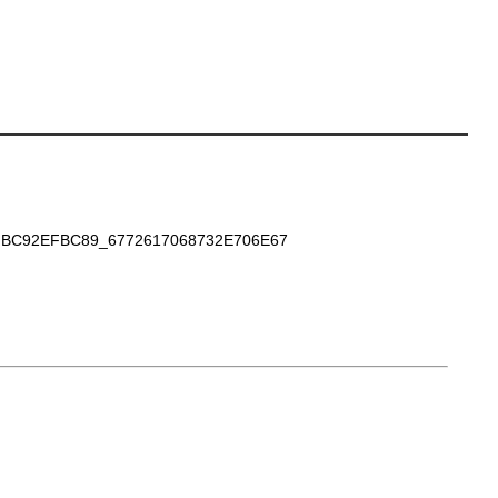
BC92EFBC89_6772617068732E706E67