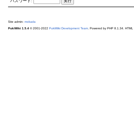
パスワード:
Site admin:
mokada
PukiWiki 1.5.4
© 2001-2022
PukiWiki Development Team
. Powered by PHP 8.1.34. HTML c