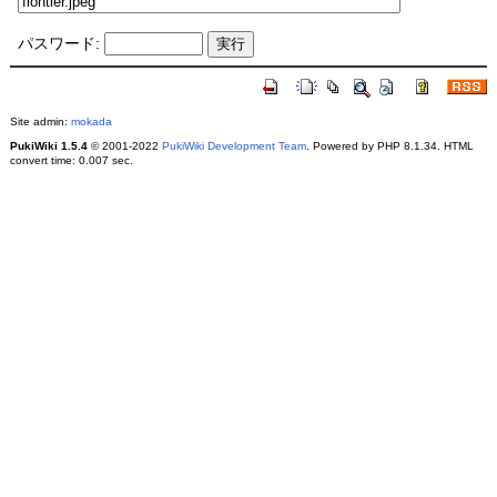
パスワード:
Site admin:
mokada
PukiWiki 1.5.4
© 2001-2022
PukiWiki Development Team
. Powered by PHP 8.1.34. HTML
convert time: 0.007 sec.