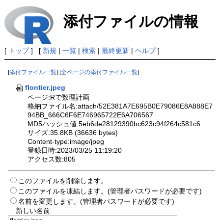
添付ファイルの情報
[
トップ
] [
新規
|
一覧
|
検索
|
最終更新
|
ヘルプ
]
[
添付ファイル一覧
] [
全ページの添付ファイル一覧
]
flontier.jpeg
ページ:Rで数理計画
格納ファイル名:attach/52E381A7E695B0E79086E8A888E7
94BB_666C6F6E746965722E6A706567
MD5ハッシュ値:5eb6de28129390bc623c94f264c581c6
サイズ:35.8KB (36636 bytes)
Content-type:image/jpeg
登録日時:2023/03/25 11:19:20
アクセス数:805
このファイルを削除します。
このファイルを凍結します。(管理者パスワードが必要です)
名前を変更します。(管理者パスワードが必要です)
新しい名前: