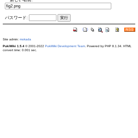
パスワード:
Site admin:
mokada
PukiWiki 1.5.4
© 2001-2022
PukiWiki Development Team
. Powered by PHP 8.1.34. HTML
convert time: 0.001 sec.