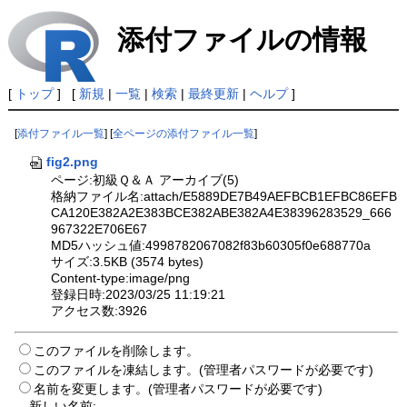
添付ファイルの情報
[
トップ
] [
新規
|
一覧
|
検索
|
最終更新
|
ヘルプ
]
[
添付ファイル一覧
] [
全ページの添付ファイル一覧
]
fig2.png
ページ:初級Ｑ＆Ａ アーカイブ(5)
格納ファイル名:attach/E5889DE7B49AEFBCB1EFBC86EFB
CA120E382A2E383BCE382ABE382A4E38396283529_666
967322E706E67
MD5ハッシュ値:4998782067082f83b60305f0e688770a
サイズ:3.5KB (3574 bytes)
Content-type:image/png
登録日時:2023/03/25 11:19:21
アクセス数:3926
このファイルを削除します。
このファイルを凍結します。(管理者パスワードが必要です)
名前を変更します。(管理者パスワードが必要です)
新しい名前: