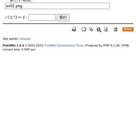
パスワード:
Site admin:
mokada
PukiWiki 1.5.4
© 2001-2022
PukiWiki Development Team
. Powered by PHP 8.1.34. HTML
convert time: 0.003 sec.