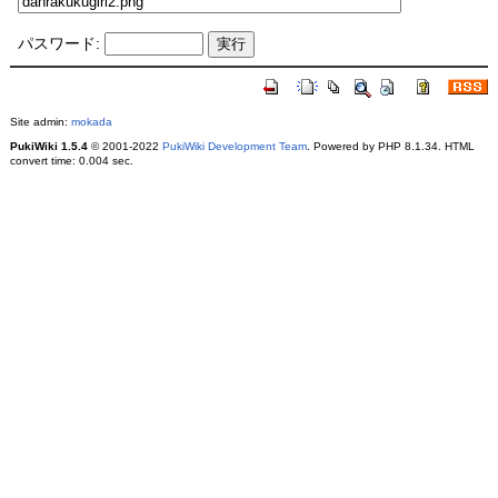
パスワード:
Site admin:
mokada
PukiWiki 1.5.4
© 2001-2022
PukiWiki Development Team
. Powered by PHP 8.1.34. HTML
convert time: 0.004 sec.