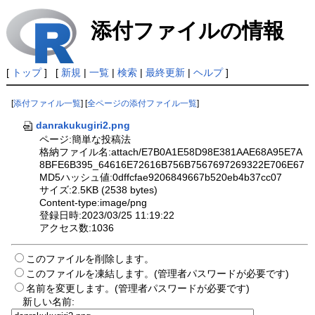
添付ファイルの情報
[
トップ
] [
新規
|
一覧
|
検索
|
最終更新
|
ヘルプ
]
[
添付ファイル一覧
] [
全ページの添付ファイル一覧
]
danrakukugiri2.png
ページ:簡単な投稿法
格納ファイル名:attach/E7B0A1E58D98E381AAE68A95E7A
8BFE6B395_64616E72616B756B7567697269322E706E67
MD5ハッシュ値:0dffcfae9206849667b520eb4b37cc07
サイズ:2.5KB (2538 bytes)
Content-type:image/png
登録日時:2023/03/25 11:19:22
アクセス数:1036
このファイルを削除します。
このファイルを凍結します。(管理者パスワードが必要です)
名前を変更します。(管理者パスワードが必要です)
新しい名前: