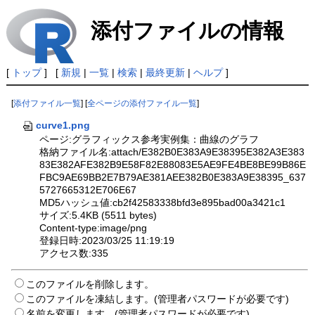
添付ファイルの情報
[
トップ
] [
新規
|
一覧
|
検索
|
最終更新
|
ヘルプ
]
[
添付ファイル一覧
] [
全ページの添付ファイル一覧
]
curve1.png
ページ:グラフィックス参考実例集：曲線のグラフ
格納ファイル名:attach/E382B0E383A9E38395E382A3E383
83E382AFE382B9E58F82E88083E5AE9FE4BE8BE99B86E
FBC9AE69BB2E7B79AE381AEE382B0E383A9E38395_637
5727665312E706E67
MD5ハッシュ値:cb2f42583338bfd3e895bad00a3421c1
サイズ:5.4KB (5511 bytes)
Content-type:image/png
登録日時:2023/03/25 11:19:19
アクセス数:335
このファイルを削除します。
このファイルを凍結します。(管理者パスワードが必要です)
名前を変更します。(管理者パスワードが必要です)