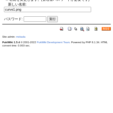
新しい名前:
パスワード:
Site admin:
mokada
PukiWiki 1.5.4
© 2001-2022
PukiWiki Development Team
. Powered by PHP 8.1.34. HTML
convert time: 0.003 sec.