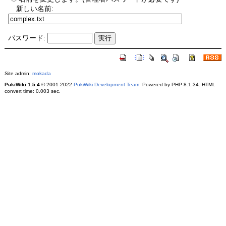
新しい名前:
パスワード:
Site admin:
mokada
PukiWiki 1.5.4
© 2001-2022
PukiWiki Development Team
. Powered by PHP 8.1.34. HTML
convert time: 0.003 sec.