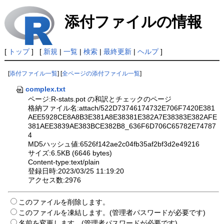
添付ファイルの情報
[
トップ
] [
新規
|
一覧
|
検索
|
最終更新
|
ヘルプ
]
[
添付ファイル一覧
] [
全ページの添付ファイル一覧
]
complex.txt
ページ:R-stats.pot の和訳とチェックのページ
格納ファイル名:attach/522D73746174732E706F7420E381
AEE5928CE8A8B3E381A8E38381E382A7E38383E382AFE
381AEE3839AE383BCE382B8_636F6D706C65782E74787
4
MD5ハッシュ値:6526f142ae2c04fb35af2bf3d2e49216
サイズ:6.5KB (6646 bytes)
Content-type:text/plain
登録日時:2023/03/25 11:19:20
アクセス数:2976
このファイルを削除します。
このファイルを凍結します。(管理者パスワードが必要です)
名前を変更します。(管理者パスワードが必要です)