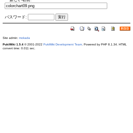
パスワード:
Site admin:
mokada
PukiWiki 1.5.4
© 2001-2022
PukiWiki Development Team
. Powered by PHP 8.1.34. HTML
convert time: 0.011 sec.