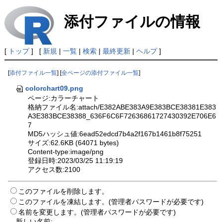
添付ファイルの情報
[
トップ
] [
新規
|
一覧
|
検索
|
最終更新
|
ヘルプ
]
[
添付ファイル一覧
] [
全ページの添付ファイル一覧
]
colorchart09.png
ページ:カラーチャート
格納ファイル名:attach/E382ABE383A9E383BCE38381E383
A3E383BCE38388_636F6C6F72636861727430392E706E6
7
MD5ハッシュ値:6ead52edcd7b4a2f167b1461b8f75251
サイズ:62.6KB (64071 bytes)
Content-type:image/png
登録日時:2023/03/25 11:19:19
アクセス数:2100
このファイルを削除します。
このファイルを凍結します。(管理者パスワードが必要です)
名前を変更します。(管理者パスワードが必要です)
新しい名前: