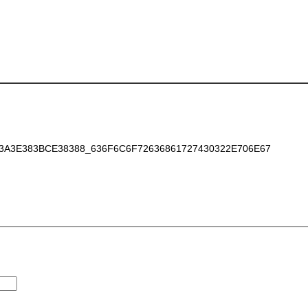
A3E383BCE38388_636F6C6F72636861727430322E706E67