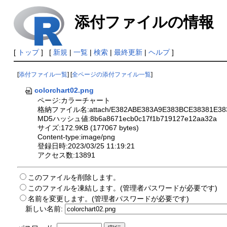
添付ファイルの情報
[
トップ
] [
新規
|
一覧
|
検索
|
最終更新
|
ヘルプ
]
[
添付ファイル一覧
] [
全ページの添付ファイル一覧
]
colorchart02.png
ページ:カラーチャート
格納ファイル名:attach/E382ABE383A9E383BCE38381E383
MD5ハッシュ値:8b6a8671ecb0c17f1b719127e12aa32a
サイズ:172.9KB (177067 bytes)
Content-type:image/png
登録日時:2023/03/25 11:19:21
アクセス数:13891
このファイルを削除します。
このファイルを凍結します。(管理者パスワードが必要です)
名前を変更します。(管理者パスワードが必要です)
新しい名前: