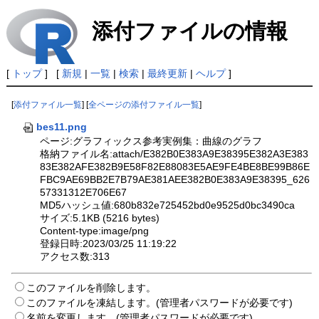
添付ファイルの情報
[
トップ
] [
新規
|
一覧
|
検索
|
最終更新
|
ヘルプ
]
[
添付ファイル一覧
] [
全ページの添付ファイル一覧
]
bes11.png
ページ:グラフィックス参考実例集：曲線のグラフ
格納ファイル名:attach/E382B0E383A9E38395E382A3E383
83E382AFE382B9E58F82E88083E5AE9FE4BE8BE99B86E
FBC9AE69BB2E7B79AE381AEE382B0E383A9E38395_626
57331312E706E67
MD5ハッシュ値:680b832e725452bd0e9525d0bc3490ca
サイズ:5.1KB (5216 bytes)
Content-type:image/png
登録日時:2023/03/25 11:19:22
アクセス数:313
このファイルを削除します。
このファイルを凍結します。(管理者パスワードが必要です)
名前を変更します。(管理者パスワードが必要です)