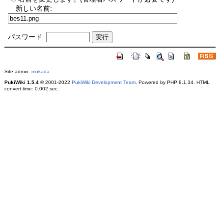
新しい名前:
パスワード:
Site admin:
mokada
PukiWiki 1.5.4
© 2001-2022
PukiWiki Development Team
. Powered by PHP 8.1.34. HTML
convert time: 0.002 sec.