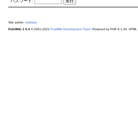
パスワード:
Site admin:
mokada
PukiWiki 1.5.4
© 2001-2022
PukiWiki Development Team
. Powered by PHP 8.1.34. HTML c