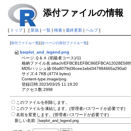
添付ファイルの情報
[
トップ
] [
新規
|
一覧
|
検索
|
最終更新
|
ヘルプ
]
[
添付ファイル一覧
] [
全ページの添付ファイル一覧
]
barplot_and_legend.png
ページ:Ｑ＆Ａ (初級者コース)/11
格納ファイル名:attach/EFBCB1EFBC86EFBCA12028E5889D
MD5ハッシュ値:06a8079d36cee1ebd347984665a290a0
サイズ:4.7KB (4774 bytes)
Content-type:image/png
登録日時:2023/03/25 11:19:20
アクセス数:2998
このファイルを削除します。
このファイルを凍結します。(管理者パスワードが必要です)
名前を変更します。(管理者パスワードが必要です)
新しい名前: