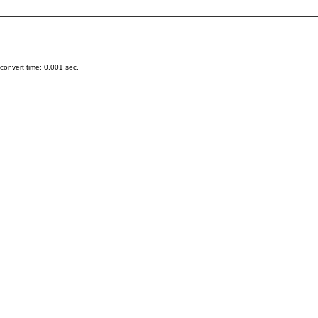
onvert time: 0.001 sec.