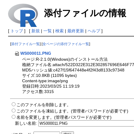
添付ファイルの情報
[
トップ
] [
新規
|
一覧
|
検索
|
最終更新
|
ヘルプ
]
[
添付ファイル一覧
] [
全ページの添付ファイル一覧
]
WS000011.PNG
ページ:R-2.1.0(Windows)のインストール方法
格納ファイル名:attach/522D322E312E302857696E646F777
MD5ハッシュ値:c427f15f647448e4f2f43d8133c97348
サイズ:10.8KB (11095 bytes)
Content-type:image/png
登録日時:2023/03/25 11:19:19
アクセス数:3315
このファイルを削除します。
このファイルを凍結します。(管理者パスワードが必要です)
名前を変更します。(管理者パスワードが必要です)
新しい名前: