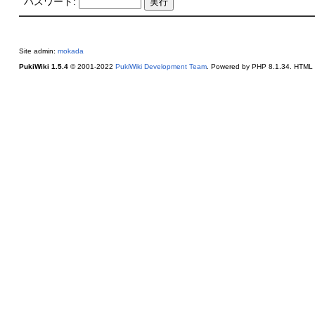
パスワード:
Site admin:
mokada
PukiWiki 1.5.4
© 2001-2022
PukiWiki Development Team
. Powered by PHP 8.1.34. HTML c