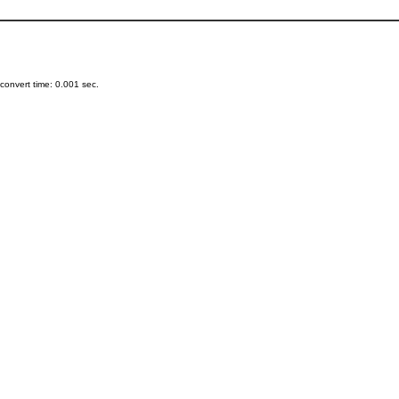
onvert time: 0.001 sec.