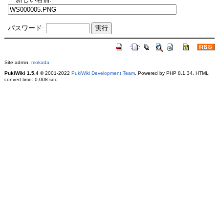
パスワード:
Site admin:
mokada
PukiWiki 1.5.4
© 2001-2022
PukiWiki Development Team
. Powered by PHP 8.1.34. HTML
convert time: 0.008 sec.