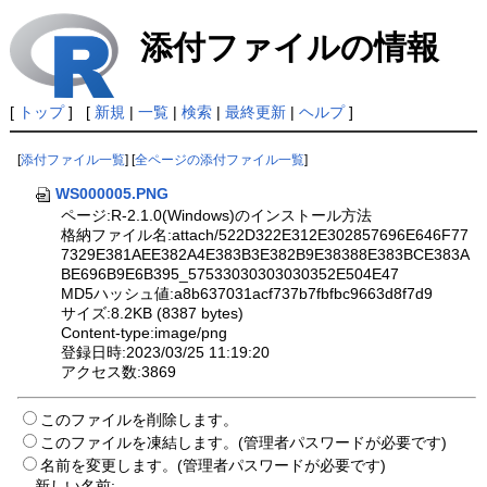
添付ファイルの情報
[
トップ
] [
新規
|
一覧
|
検索
|
最終更新
|
ヘルプ
]
[
添付ファイル一覧
] [
全ページの添付ファイル一覧
]
WS000005.PNG
ページ:R-2.1.0(Windows)のインストール方法
格納ファイル名:attach/522D322E312E302857696E646F77
7329E381AEE382A4E383B3E382B9E38388E383BCE383A
BE696B9E6B395_57533030303030352E504E47
MD5ハッシュ値:a8b637031acf737b7fbfbc9663d8f7d9
サイズ:8.2KB (8387 bytes)
Content-type:image/png
登録日時:2023/03/25 11:19:20
アクセス数:3869
このファイルを削除します。
このファイルを凍結します。(管理者パスワードが必要です)
名前を変更します。(管理者パスワードが必要です)
新しい名前: