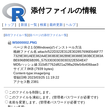
添付ファイルの情報
[
トップ
] [
新規
|
一覧
|
検索
|
最終更新
|
ヘルプ
]
[
添付ファイル一覧
] [
全ページの添付ファイル一覧
]
WS000002.PNG
ページ:R-2.1.0(Windows)のインストール方法
格納ファイル名:attach/522D322E312E302857696E646F77
7329E381AEE382A4E383B3E382B9E38388E383BCE383A
BE696B9E6B395_57533030303030322E504E47
MD5ハッシュ値:310d57762d821a298a26fe54b406bae3
サイズ:7.8KB (7939 bytes)
Content-type:image/png
登録日時:2023/03/25 11:19:22
アクセス数:2381
このファイルを削除します。
このファイルを凍結します。(管理者パスワードが必要です)
名前を変更します。(管理者パスワードが必要です)
新しい名前: