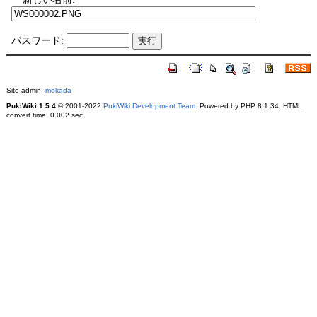
パスワード:
Site admin:
mokada
PukiWiki 1.5.4
© 2001-2022
PukiWiki Development Team
. Powered by PHP 8.1.34. HTML
convert time: 0.002 sec.