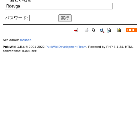
パスワード:
Site admin:
mokada
PukiWiki 1.5.4
© 2001-2022
PukiWiki Development Team
. Powered by PHP 8.1.34. HTML
convert time: 0.008 sec.