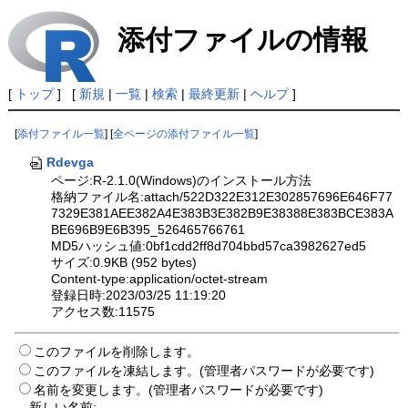
添付ファイルの情報
[
トップ
] [
新規
|
一覧
|
検索
|
最終更新
|
ヘルプ
]
[
添付ファイル一覧
] [
全ページの添付ファイル一覧
]
Rdevga
ページ:R-2.1.0(Windows)のインストール方法
格納ファイル名:attach/522D322E312E302857696E646F77
7329E381AEE382A4E383B3E382B9E38388E383BCE383A
BE696B9E6B395_526465766761
MD5ハッシュ値:0bf1cdd2ff8d704bbd57ca3982627ed5
サイズ:0.9KB (952 bytes)
Content-type:application/octet-stream
登録日時:2023/03/25 11:19:20
アクセス数:11575
このファイルを削除します。
このファイルを凍結します。(管理者パスワードが必要です)
名前を変更します。(管理者パスワードが必要です)
新しい名前: