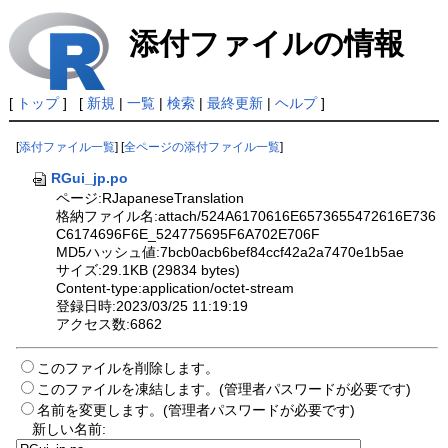
添付ファイルの情報
[
トップ
] [
新規
|
一覧
|
検索
|
最終更新
|
ヘルプ
]
[
添付ファイル一覧
] [
全ページの添付ファイル一覧
]
RGui_jp.po
ページ:RJapaneseTranslation
格納ファイル名:attach/524A6170616E6573655472616E736
C6174696F6E_524775695F6A702E706F
MD5ハッシュ値:7bcb0acb6bef84ccf42a2a7470e1b5ae
サイズ:29.1KB (29834 bytes)
Content-type:application/octet-stream
登録日時:2023/03/25 11:19:19
アクセス数:6862
このファイルを削除します。
このファイルを凍結します。(管理者パスワードが必要です)
名前を変更します。(管理者パスワードが必要です)
新しい名前: