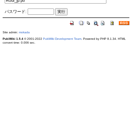
パスワード:
Site admin:
mokada
PukiWiki 1.5.4
© 2001-2022
PukiWiki Development Team
. Powered by PHP 8.1.34. HTML
convert time: 0.006 sec.