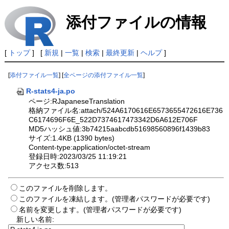
添付ファイルの情報
[
トップ
] [
新規
|
一覧
|
検索
|
最終更新
|
ヘルプ
]
[
添付ファイル一覧
] [
全ページの添付ファイル一覧
]
R-stats4-ja.po
ページ:RJapaneseTranslation
格納ファイル名:attach/524A6170616E6573655472616E736
C6174696F6E_522D7374617473342D6A612E706F
MD5ハッシュ値:3b74215aabcdb51698560896f1439b83
サイズ:1.4KB (1390 bytes)
Content-type:application/octet-stream
登録日時:2023/03/25 11:19:21
アクセス数:513
このファイルを削除します。
このファイルを凍結します。(管理者パスワードが必要です)
名前を変更します。(管理者パスワードが必要です)
新しい名前: