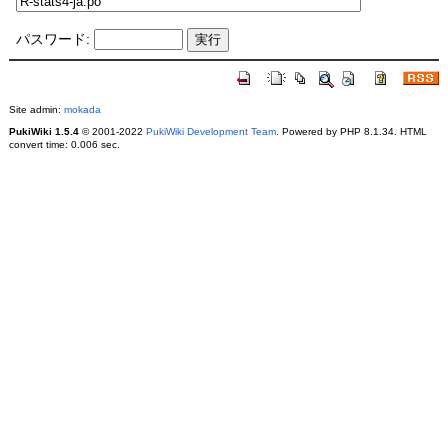
パスワード:
Site admin:
mokada
PukiWiki 1.5.4
© 2001-2022
PukiWiki Development Team
. Powered by PHP 8.1.34. HTML
convert time: 0.006 sec.