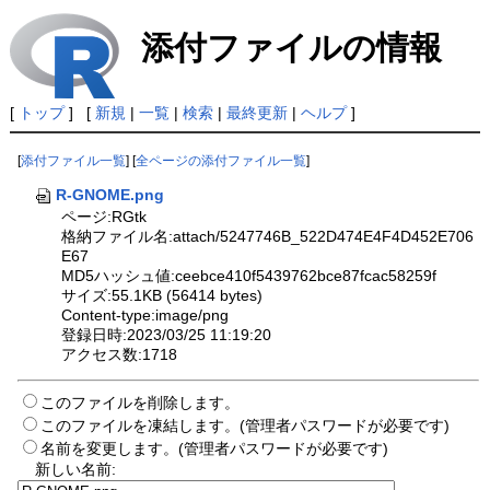
添付ファイルの情報
[
トップ
] [
新規
|
一覧
|
検索
|
最終更新
|
ヘルプ
]
[
添付ファイル一覧
] [
全ページの添付ファイル一覧
]
R-GNOME.png
ページ:RGtk
格納ファイル名:attach/5247746B_522D474E4F4D452E706
E67
MD5ハッシュ値:ceebce410f5439762bce87fcac58259f
サイズ:55.1KB (56414 bytes)
Content-type:image/png
登録日時:2023/03/25 11:19:20
アクセス数:1718
このファイルを削除します。
このファイルを凍結します。(管理者パスワードが必要です)
名前を変更します。(管理者パスワードが必要です)
新しい名前: