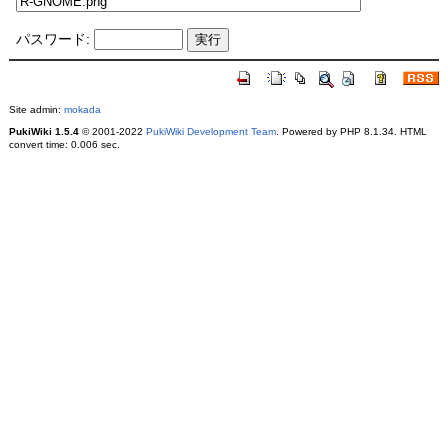
パスワード:
Site admin:
mokada
PukiWiki 1.5.4
© 2001-2022
PukiWiki Development Team
. Powered by PHP 8.1.34. HTML
convert time: 0.006 sec.