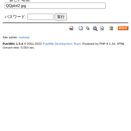
パスワード:
Site admin:
mokada
PukiWiki 1.5.4
© 2001-2022
PukiWiki Development Team
. Powered by PHP 8.1.34. HTML
convert time: 0.003 sec.