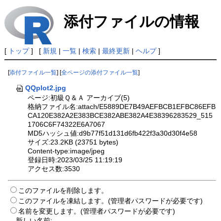
添付ファイルの情報
[
トップ
] [
新規
|
一覧
|
検索
|
最終更新
|
ヘルプ
]
[
添付ファイル一覧
] [
全ページの添付ファイル一覧
]
QQplot2.jpg
ページ:初級Ｑ＆Ａ アーカイブ(5)
格納ファイル名:attach/E5889DE7B49AEFBCB1EFBC86EFB
CA120E382A2E383BCE382ABE382A4E38396283529_515
1706C6F74322E6A7067
MD5ハッシュ値:d9b77f51d131d6fb422f3a30d30f4e58
サイズ:23.2KB (23751 bytes)
Content-type:image/jpeg
登録日時:2023/03/25 11:19:19
アクセス数:3530
このファイルを削除します。
このファイルを凍結します。(管理者パスワードが必要です)
名前を変更します。(管理者パスワードが必要です)
新しい名前: