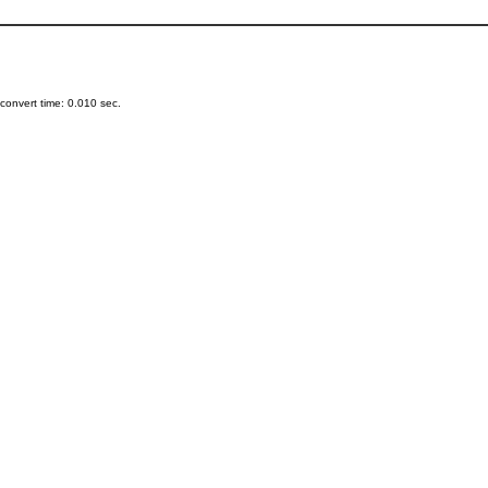
onvert time: 0.010 sec.