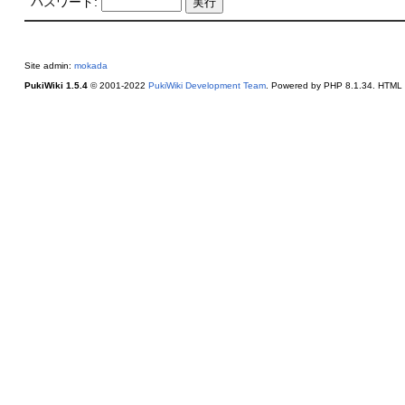
パスワード:
Site admin:
mokada
PukiWiki 1.5.4
© 2001-2022
PukiWiki Development Team
. Powered by PHP 8.1.34. HTML c