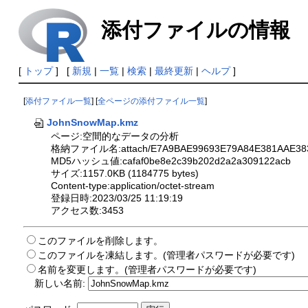
添付ファイルの情報
[
トップ
] [
新規
|
一覧
|
検索
|
最終更新
|
ヘルプ
]
[
添付ファイル一覧
] [
全ページの添付ファイル一覧
]
JohnSnowMap.kmz
ページ:空間的なデータの分析
格納ファイル名:attach/E7A9BAE99693E79A84E381AAE383
MD5ハッシュ値:cafaf0be8e2c39b202d2a2a309122acb
サイズ:1157.0KB (1184775 bytes)
Content-type:application/octet-stream
登録日時:2023/03/25 11:19:19
アクセス数:3453
このファイルを削除します。
このファイルを凍結します。(管理者パスワードが必要です)
名前を変更します。(管理者パスワードが必要です)
新しい名前: