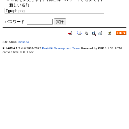
新しい名前:
パスワード:
Site admin:
mokada
PukiWiki 1.5.4
© 2001-2022
PukiWiki Development Team
. Powered by PHP 8.1.34. HTML
convert time: 0.001 sec.