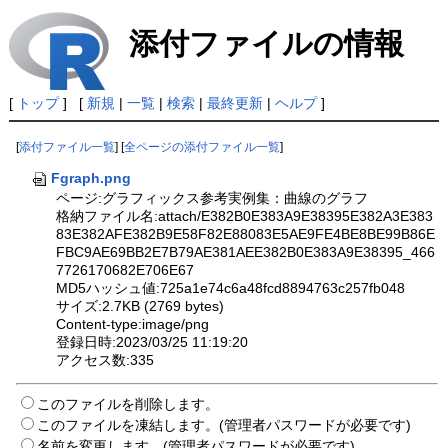
添付ファイルの情報
[
トップ
] [
新規
|
一覧
|
検索
|
最終更新
|
ヘルプ
]
[
添付ファイル一覧
] [
全ページの添付ファイル一覧
]
Fgraph.png
ページ:グラフィックス参考実例集：曲線のグラフ
格納ファイル名:attach/E382B0E383A9E38395E382A3E383
83E382AFE382B9E58F82E88083E5AE9FE4BE8BE99B86E
FBC9AE69BB2E7B79AE381AEE382B0E383A9E38395_466
7726170682E706E67
MD5ハッシュ値:725a1e74c6a48fcd8894763c257fb048
サイズ:2.7KB (2769 bytes)
Content-type:image/png
登録日時:2023/03/25 11:19:20
アクセス数:335
このファイルを削除します。
このファイルを凍結します。(管理者パスワードが必要です)
名前を変更します。(管理者パスワードが必要です)