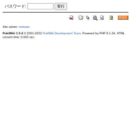
パスワード:
Site admin:
mokada
PukiWiki 1.5.4
© 2001-2022
PukiWiki Development Team
. Powered by PHP 8.1.34. HTML
convert time: 0.002 sec.