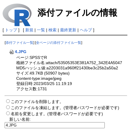
添付ファイルの情報
[
トップ
] [
新規
|
一覧
|
検索
|
最終更新
|
ヘルプ
]
[
添付ファイル一覧
] [
全ページの添付ファイル一覧
]
4.JPG
ページ:SPSSでR
格納ファイル名:attach/53505353E381A752_342E4A5047
MD5ハッシュ値:a2203031a960ff21430be3c25b2a50a2
サイズ:49.7KB (50907 bytes)
Content-type:image/jpeg
登録日時:2023/03/25 11:19:19
アクセス数:1731
このファイルを削除します。
このファイルを凍結します。(管理者パスワードが必要です)
名前を変更します。(管理者パスワードが必要です)
新しい名前: