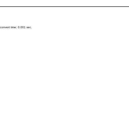
onvert time: 0.001 sec.