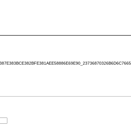
87E383BCE382BFE381AEE58886E69E90_23736870326B6D6C7665