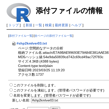
添付ファイルの情報
[
トップ
] [
新規
|
一覧
|
検索
|
最終更新
|
ヘルプ
]
[
添付ファイル一覧
] [
全ページの添付ファイル一覧
]
#shp2kmlver03.txt
ページ:空間的なデータの分析
格納ファイル名:attach/E7A9BAE99693E79A84E381AAE383
MD5ハッシュ値:54e9da50839cd742c69cd49ac72f783c
サイズ:4.3KB (4388 bytes)
Content-type:text/plain
登録日時:2023/03/25 11:19:20
アクセス数:1737
このファイルを削除します。
このファイルを凍結します。(管理者パスワードが必要です)
名前を変更します。(管理者パスワードが必要です)
新しい名前: