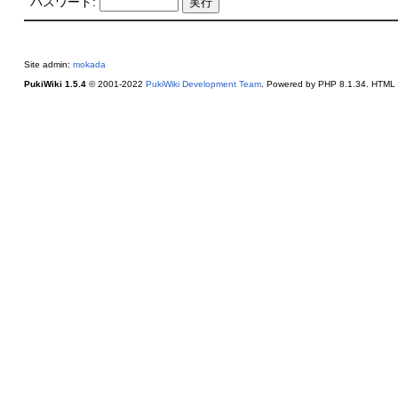
パスワード:
Site admin:
mokada
PukiWiki 1.5.4
© 2001-2022
PukiWiki Development Team
. Powered by PHP 8.1.34. HTML c