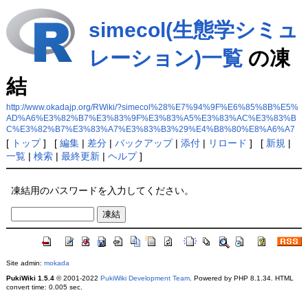
simecol(生態学シミュ
レーション)一覧
の凍
結
http://www.okadajp.org/RWiki/?simecol%28%E7%94%9F%E6%85%8B%E5%
AD%A6%E3%82%B7%E3%83%9F%E3%83%A5%E3%83%AC%E3%83%B
C%E3%82%B7%E3%83%A7%E3%83%B3%29%E4%B8%80%E8%A6%A7
[
トップ
] [
編集
|
差分
|
バックアップ
|
添付
|
リロード
] [
新規
|
一覧
|
検索
|
最終更新
|
ヘルプ
]
凍結用のパスワードを入力してください。
Site admin:
mokada
PukiWiki 1.5.4
© 2001-2022
PukiWiki Development Team
. Powered by PHP 8.1.34. HTML
convert time: 0.005 sec.