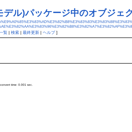
ットモデル)パッケージ中のオブジェ
8%E5%A4%9A%E9%A0%85%E3%83%AD%E3%82%B8%E3%83%83%E3%83%88%E
%AE%E3%82%AA%E3%83%96%E3%82%B8%E3%82%A7%E3%82%AF%E3%
一覧
|
検索
|
最終更新
|
ヘルプ
]
onvert time: 0.001 sec.