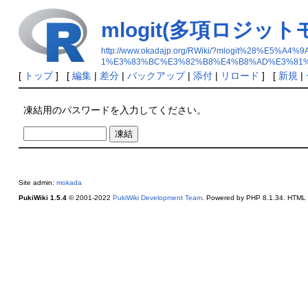
mlogit(多項ロジ
http://www.okadajp.org/RWiki/?mlogit%2
1%E3%83%BC%E3%82%B8%E4%B8%AD%E3%81
[
トップ
] [
編集
|
差分
|
バックアップ
|
添付
|
リロード
] [
新規
|
凍結用のパスワードを入力してください。
Site admin:
mokada
PukiWiki 1.5.4
© 2001-2022
PukiWiki Development Team
. Powered by PHP 8.1.34. HTML c