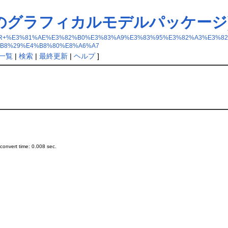
 - R のグラフィカルモデルパッケー
8gRbase+-+R+%E3%81%AE%E3%82%B0%E3%83%A9%E3%83%95%E3%82%A3%
B8%29%E4%B8%80%E8%A6%A7
一覧
|
検索
|
最終更新
|
ヘルプ
]
onvert time: 0.008 sec.