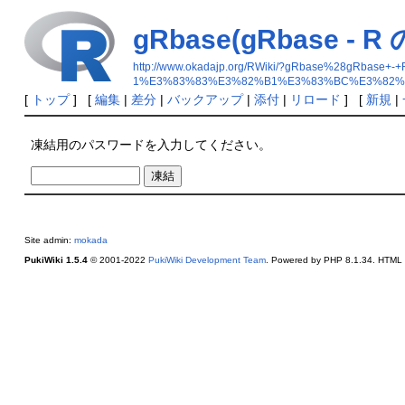
gRbase(gRbase
http://www.okadajp.org/RWiki/?gRbase%2
1%E3%83%83%E3%82%B1%E3%83%BC%E3%82%
[
トップ
] [
編集
|
差分
|
バックアップ
|
添付
|
リロード
] [
新規
|
凍結用のパスワードを入力してください。
Site admin:
mokada
PukiWiki 1.5.4
© 2001-2022
PukiWiki Development Team
. Powered by PHP 8.1.34. HTML c