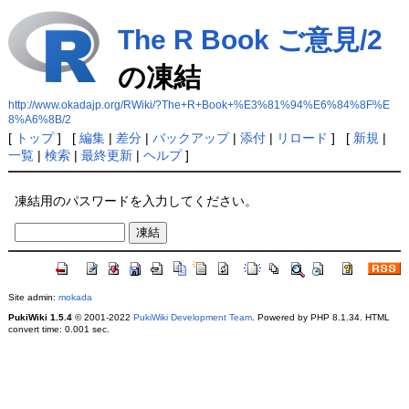
The R Book ご意見/2
の凍結
http://www.okadajp.org/RWiki/?The+R+Book+%E3%81%94%E6%84%8F%E
8%A6%8B/2
[
トップ
] [
編集
|
差分
|
バックアップ
|
添付
|
リロード
] [
新規
|
一覧
|
検索
|
最終更新
|
ヘルプ
]
凍結用のパスワードを入力してください。
Site admin:
mokada
PukiWiki 1.5.4
© 2001-2022
PukiWiki Development Team
. Powered by PHP 8.1.34. HTML
convert time: 0.001 sec.