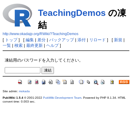
TeachingDemos
の凍
結
http://www.okadajp.org/RWiki/?TeachingDemos
[
トップ
] [
編集
|
差分
|
バックアップ
|
添付
|
リロード
] [
新規
|
一覧
|
検索
|
最終更新
|
ヘルプ
]
凍結用のパスワードを入力してください。
Site admin:
mokada
PukiWiki 1.5.4
© 2001-2022
PukiWiki Development Team
. Powered by PHP 8.1.34. HTML
convert time: 0.003 sec.