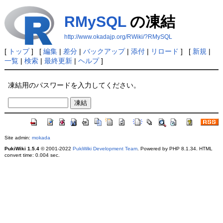
RMySQL
の凍結
http://www.okadajp.org/RWiki/?RMySQL
[
トップ
] [
編集
|
差分
|
バックアップ
|
添付
|
リロード
] [
新規
|
一覧
|
検索
|
最終更新
|
ヘルプ
]
凍結用のパスワードを入力してください。
Site admin:
mokada
PukiWiki 1.5.4
© 2001-2022
PukiWiki Development Team
. Powered by PHP 8.1.34. HTML
convert time: 0.004 sec.