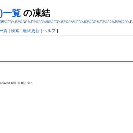
ジ)一覧
の凍結
+%E3%82%B5%E3%83%BC%E3%83%90%E3%83%9A%E3%83%BC%E3%82%B8%29
一覧
|
検索
|
最終更新
|
ヘルプ
]
onvert time: 0.003 sec.