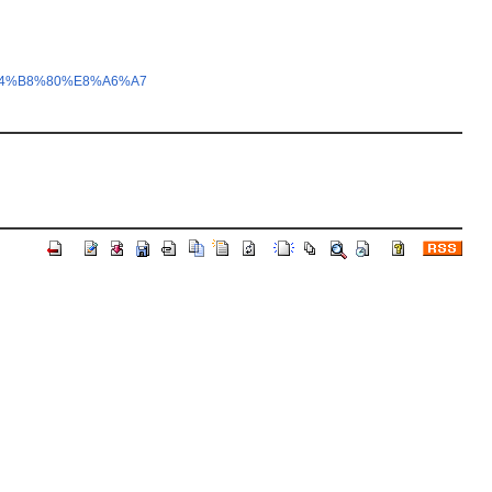
%E4%B8%80%E8%A6%A7