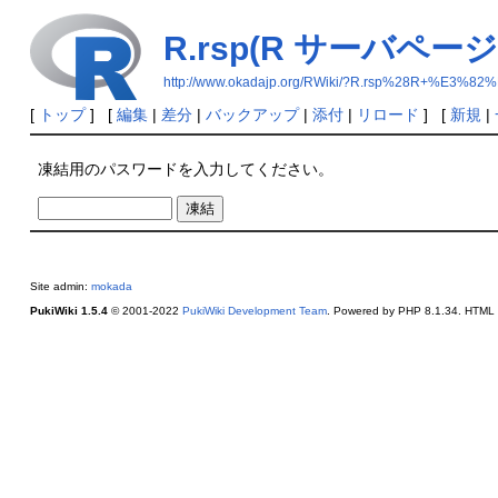
R.rsp(R サーバペー
http://www.okadajp.org/RWiki/?R.rsp%28R
[
トップ
] [
編集
|
差分
|
バックアップ
|
添付
|
リロード
] [
新規
|
凍結用のパスワードを入力してください。
Site admin:
mokada
PukiWiki 1.5.4
© 2001-2022
PukiWiki Development Team
. Powered by PHP 8.1.34. HTML c