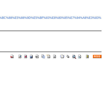
6%EF%BC%88%E5%88%9D%E5%BF%83%E8%80%85%E7%94%A8%E3%83%