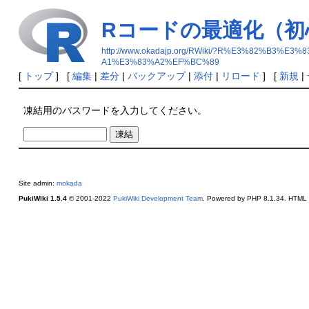
Rコードの最適化（初
http://www.okadajp.org/RWiki/?R%E3%82
A1%E3%83%A2%EF%BC%89
[
トップ
] [
編集
|
差分
|
バックアップ
|
添付
|
リロード
] [
新規
|
凍結用のパスワードを入力してください。
Site admin:
mokada
PukiWiki 1.5.4
© 2001-2022
PukiWiki Development Team
. Powered by PHP 8.1.34. HTML c