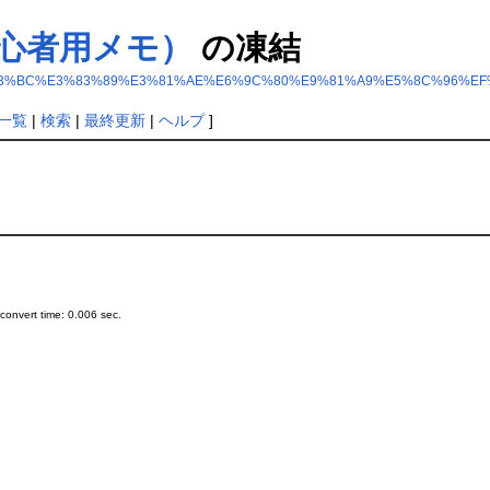
心者用メモ）
の凍結
%B3%E3%83%BC%E3%83%89%E3%81%AE%E6%9C%80%E9%81%A9%E5%8C%9
一覧
|
検索
|
最終更新
|
ヘルプ
]
onvert time: 0.006 sec.