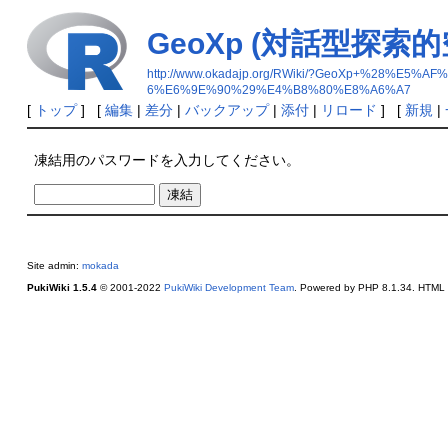
GeoXp (対話型探索
http://www.okadajp.org/RWiki/?GeoXp+%
6%E6%9E%90%29%E4%B8%80%E8%A6%A7
[
トップ
] [
編集
|
差分
|
バックアップ
|
添付
|
リロード
] [
新規
|
凍結用のパスワードを入力してください。
Site admin:
mokada
PukiWiki 1.5.4
© 2001-2022
PukiWiki Development Team
. Powered by PHP 8.1.34. HTML c