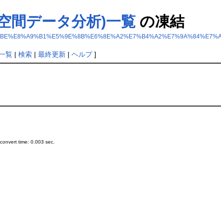
的空間データ分析)一覧
の凍結
28%E5%AF%BE%E8%A9%B1%E5%9E%8B%E6%8E%A2%E7%B4%A2%E7%9A%84%
一覧
|
検索
|
最終更新
|
ヘルプ
]
onvert time: 0.003 sec.