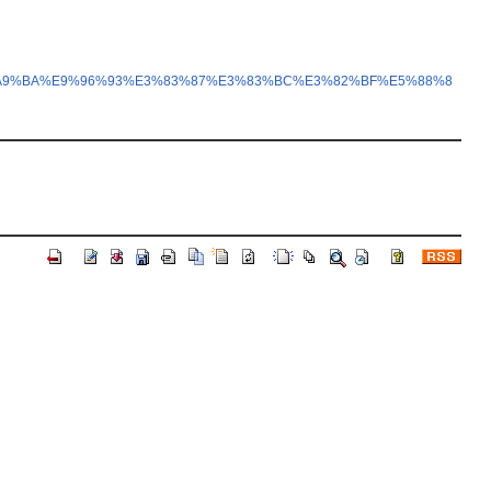
E7%A9%BA%E9%96%93%E3%83%87%E3%83%BC%E3%82%BF%E5%88%8