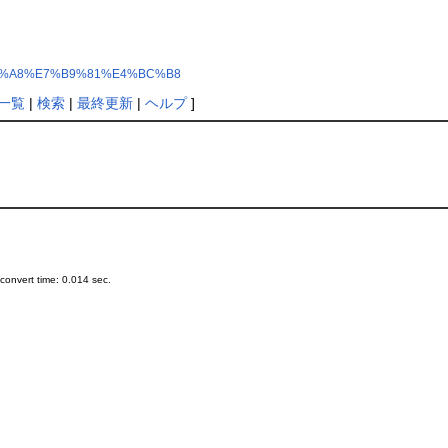
6%9C%A8%E7%B9%81%E4%BC%B8
一覧
|
検索
|
最終更新
|
ヘルプ
]
onvert time: 0.014 sec.