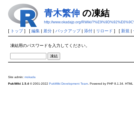
青木繁伸
の凍結
http://www.okadajp.org/RWiki/?%E9%9D%92%E
[
トップ
] [
編集
|
差分
|
バックアップ
|
添付
|
リロード
] [
新規
|
凍結用のパスワードを入力してください。
Site admin:
mokada
PukiWiki 1.5.4
© 2001-2022
PukiWiki Development Team
. Powered by PHP 8.1.34. HTML c