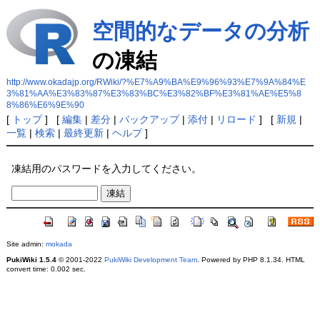
空間的なデータの分析
の凍結
http://www.okadajp.org/RWiki/?%E7%A9%BA%E9%96%93%E7%9A%84%E
3%81%AA%E3%83%87%E3%83%BC%E3%82%BF%E3%81%AE%E5%8
8%86%E6%9E%90
[
トップ
] [
編集
|
差分
|
バックアップ
|
添付
|
リロード
] [
新規
|
一覧
|
検索
|
最終更新
|
ヘルプ
]
凍結用のパスワードを入力してください。
Site admin:
mokada
PukiWiki 1.5.4
© 2001-2022
PukiWiki Development Team
. Powered by PHP 8.1.34. HTML
convert time: 0.002 sec.